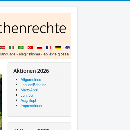
 language - elegir idioma - epiléxte glóssa
Aktionen 2026
Allgemeines
Januar/Februar
März/April
Juni/Juli
Aug/Sept
Impressionen