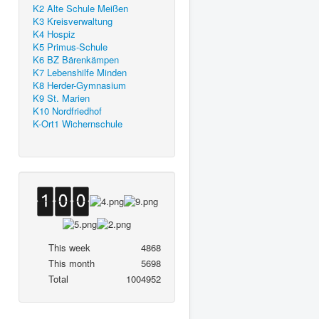
K2 Alte Schule Meißen
K3 Kreisverwaltung
K4 Hospiz
K5 Primus-Schule
K6 BZ Bärenkämpen
K7 Lebenshilfe Minden
K8 Herder-Gymnasium
K9 St. Marien
K10 Nordfriedhof
K-Ort1 Wichernschule
This week
4868
This month
5698
Total
1004952