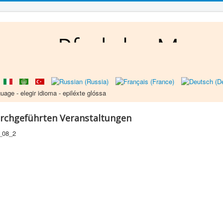
uage - elegir idioma - epiléxte glóssa
urchgeführten Veranstaltungen