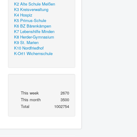
K2 Alte Schule Meißen
K3 Kreisverwaltung
K4 Hospiz
K5 Primus-Schule
K6 BZ Bärenkämpen
K7 Lebenshilfe Minden
K8 Herder-Gymnasium
K9 St. Marien
K10 Nordfriedhof
K-Ort1 Wichernschule
This week
2670
This month
3500
Total
1002754