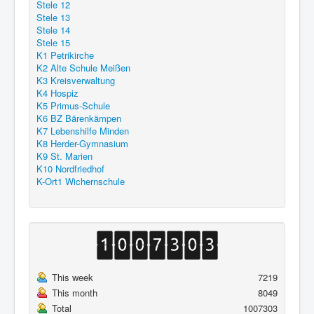
Stele 12
Stele 13
Stele 14
Stele 15
K1 Petrikirche
K2 Alte Schule Meißen
K3 Kreisverwaltung
K4 Hospiz
K5 Primus-Schule
K6 BZ Bärenkämpen
K7 Lebenshilfe Minden
K8 Herder-Gymnasium
K9 St. Marien
K10 Nordfriedhof
K-Ort1 Wichernschule
This week
7219
This month
8049
Total
1007303