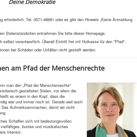
Deine Demokratie
ng erforderlich. Tel. 0571-48681 oder es gibt den Hinweis „Keine Anmeldung
den Stelenstandorten entnehmen Sie bitte dieser Homepage.
selbst verantwortlich. Überall Eintritt frei mit Hutkasse für den "Pfad".
nnen bei Schäden oder Unfällen nicht gestellt werden.
onen am Pfad der Menschenrechte
wenn man den „Pfad der Menschenrechte"
ünstlerisch gestalteten Stelen, vor allem die
chießt es einem in den Kopf, dass die
dig war und immer noch ist. Gerade weil auch
d. Das Aufmerksammachen, damit wir nicht
ung.
ches Schaffen sich mit bedeutungsvollen
 vielfältiges, buntes und musikalisches
rs intensiv.