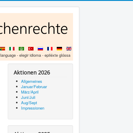
 language - elegir idioma - epiléxte glóssa
Aktionen 2026
Allgemeines
Januar/Februar
März/April
Juni/Juli
Aug/Sept
Impressionen