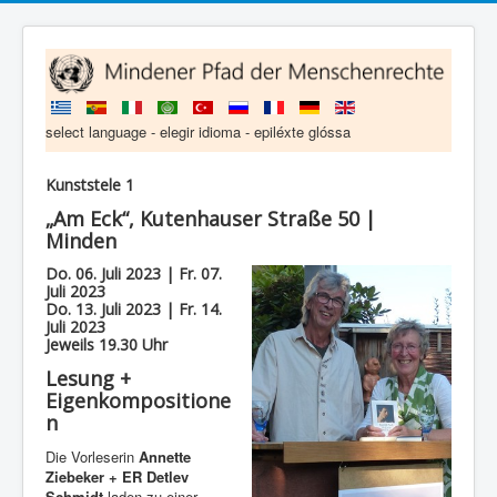
select language - elegir idioma - epiléxte glóssa
Kunststele 1
„Am Eck“, Kutenhauser Straße 50 |
Minden
Do. 06. Juli 2023 | Fr. 07.
Juli 2023
Do. 13. Juli 2023 | Fr. 14.
Juli 2023
Jeweils 19.30 Uhr
Lesung +
Eigenkompositione
n
Die Vorleserin
Annette
Ziebeker + ER Detlev
Schmidt
laden zu einer