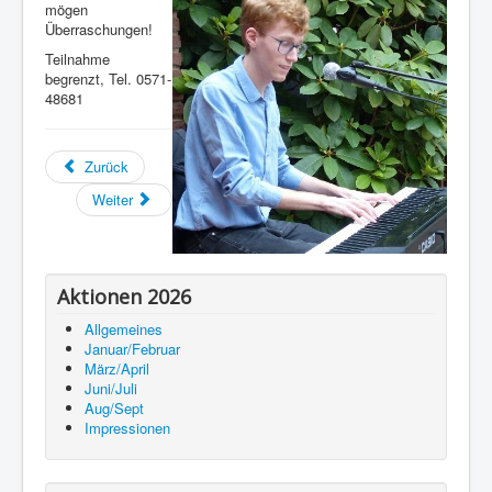
mögen
Überraschungen!
Teilnahme
begrenzt, Tel. 0571-
48681
Zurück
Weiter
Aktionen 2026
Allgemeines
Januar/Februar
März/April
Juni/Juli
Aug/Sept
Impressionen