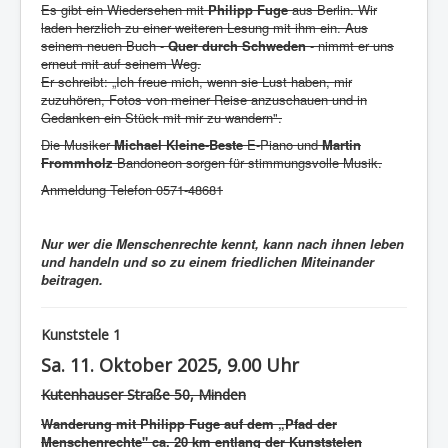
Es gibt ein Wiedersehen mit
Philipp Fuge
aus Berlin. Wir
laden herzlich zu einer weiteren Lesung mit ihm ein. Aus
seinem neuen Buch -
Quer durch Schweden
- nimmt er uns
erneut mit auf seinem Weg.
Er schreibt: „Ich freue mich, wenn sie Lust haben, mir
zuzuhören, Fotos von meiner Reise anzuschauen und in
Gedanken ein Stück mit mir zu wandern".
Die Musiker
Michael Kleine-Beste
E-Piano und
Martin
Frommholz
Bandoneon sorgen für stimmungsvolle Musik.
Anmeldung Telefon 0571-48681
Nur wer die Menschenrechte kennt, kann nach ihnen leben
und handeln und so zu einem friedlichen Miteinander
beitragen.
Kunststele 1
Sa. 11. Oktober 2025, 9.00 Uhr
Kutenhauser Straße 50, Minden
Wanderung mit Philipp Fuge auf dem „Pfad der
Menschenrechte" ca. 20 km entlang der Kunststelen