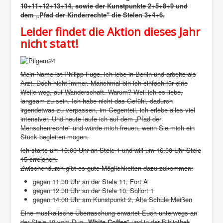
10+11+12+13+14, sowie der Kunstpunkte 2+5+8+9 und
dem „Pfad der Kinderrechte" die Stelen 3+4+6.
Leider findet die Aktion dieses Jahr
nicht statt!
Mein Name ist Philipp Fuge, ich lebe in Berlin und arbeite als
Arzt. Doch nicht immer. Manchmal bin ich einfach für eine
Weile weg, auf Wanderschaft. Warum? Weil ich es liebe,
langsam zu sein. Ich habe nicht das Gefühl, dadurch
irgendetwas zu verpassen, im Gegenteil, ich erlebe alles viel
intensiver. Und heute laufe ich auf dem „Pfad der
Menschenrechte" und würde mich freuen, wenn Sie mich ein
Stück begleiten mögen.
Ich starte um 10.00 Uhr an Stele 1 und will um 16.00 Uhr Stele
15 erreichen.
Zwischendurch gibt es gute Möglichkeiten dazu zukommen:
gegen 11.30 Uhr an der Stele 11, Fort A
gegen 12.30 Uhr an der Stele 10, Sollort 1
gegen 14.00 Uhr am Kunstpunkt 2, Alte Schule Meißen
Eine musikalische Überraschung erwartet Euch unterwegs an
der Stele 10 vom Duo
„White Coffee
" und in der Bibliothek