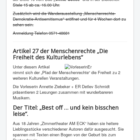
Stele 15 ab ca. 16.00 Uhr.
Zusätzlich wird die Wanderausstellung „Menschenrechte-
Demokratie-Antisemitismus" eröffnet und für 4 Wochen dort zu
sehen sein.
Anmeldung Telefon 0571-48681
Artikel 27 der Menschenrechte „Die
Freiheit des Kulturlebens“
U
nter diesem Artikel
nimmt sich der „Pfad der Menschenrechte“ die Freiheit zu 2
weiteren Kulturellen Veranstaltungen.
Die Vorleserin Annette Ziebeker + ER Detlev Schmidt
präsentieren 2 Lesungen zusammen mit wunderbareren
Musikern.
Der Titel:
„Best off … und kein bisschen
leise“
.
Aus 18 Jahren „Zimmertheater AM ECK“ haben sie heitere
Lieblingsstücke verschiedener Autoren dafür ausgesucht. Sie
spannen mit Texten einen Bogen von der Geburt bis zum