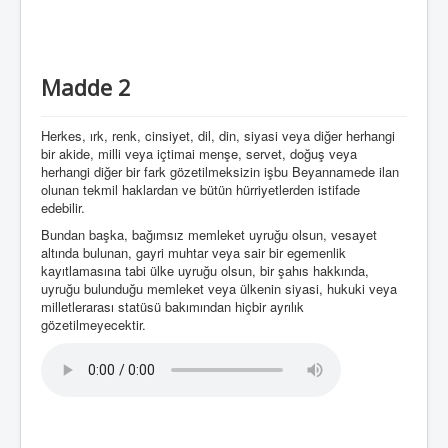
Madde 2
Herkes, ırk, renk, cinsiyet, dil, din, siyasi veya diğer herhangi
bir akide, milli veya içtimai menşe, servet, doğuş veya
herhangi diğer bir fark gözetilmeksizin işbu Beyannamede ilan
olunan tekmil haklardan ve bütün hürriyetlerden istifade
edebilir.
Bundan başka, bağımsız memleket uyruğu olsun, vesayet
altında bulunan, gayri muhtar veya sair bir egemenlik
kayıtlamasına tabi ülke uyruğu olsun, bir şahıs hakkında,
uyruğu bulunduğu memleket veya ülkenin siyasi, hukuki veya
milletlerarası statüsü bakımından hiçbir ayrılık
gözetilmeyecektir.