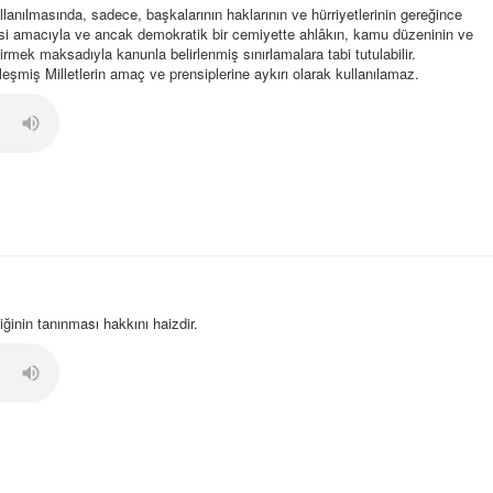
ullanılmasında, sadece, başkalarının haklarının ve hürriyetlerinin gereğince
si amacıyla ve ancak demokratik bir cemiyette ahlâkın, kamu düzeninin ve
tirmek maksadıyla kanunla belirlenmiş sınırlamalara tabi tutulabilir.
rleşmiş Milletlerin amaç ve prensiplerine aykırı olarak kullanılamaz.
ğinin tanınması hakkını haizdir.