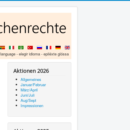
 language - elegir idioma - epiléxte glóssa
Aktionen 2026
Allgemeines
Januar/Februar
März/April
Juni/Juli
Aug/Sept
Impressionen