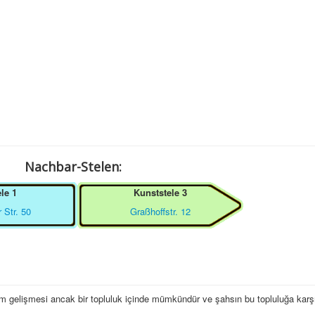
Nachbar-Stelen:
le 1
Kunststele 3
 Str. 50
Graßhoffstr. 12
am gelişmesi ancak bir topluluk içinde mümkündür ve şahsın bu topluluğa karş