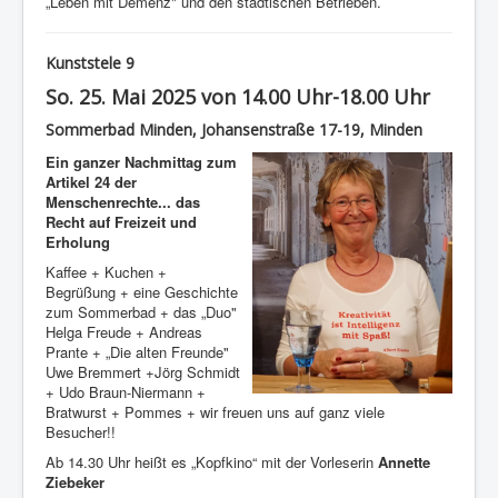
„Leben mit Demenz" und den städtischen Betrieben.
Kunststele 9
So. 25. Mai 2025 von 14.00 Uhr-18.00 Uhr
Sommerbad Minden, Johansenstraße 17-19, Minden
Ein ganzer Nachmittag zum
Artikel 24 der
Menschenrechte... das
Recht auf Freizeit und
Erholung
Kaffee + Kuchen +
Begrüßung + eine Geschichte
zum Sommerbad + das „Duo"
Helga Freude + Andreas
Prante + „Die alten Freunde"
Uwe Bremmert +Jörg Schmidt
+ Udo Braun-Niermann +
Bratwurst + Pommes + wir freuen uns auf ganz viele
Besucher!!
Ab 14.30 Uhr heißt es „Kopfkino“ mit der Vorleserin
Annette
Ziebeker