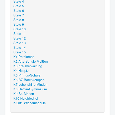
Stele 4
Stele 5
Stele 6
Stele 7
Stele 8
Stele 9
Stele 10
Stele 11
Stele 12
Stele 13
Stele 14
Stele 15
K1 Petrikirche
K2 Alte Schule Meißen
K3 Kreisverwaltung
K4 Hospiz
K5 Primus-Schule
K6 BZ Bärenkämpen
K7 Lebenshilfe Minden
K8 Herder-Gymnasium
K9 St. Marien
K10 Nordfriedhof
K-Ort1 Wichernschule