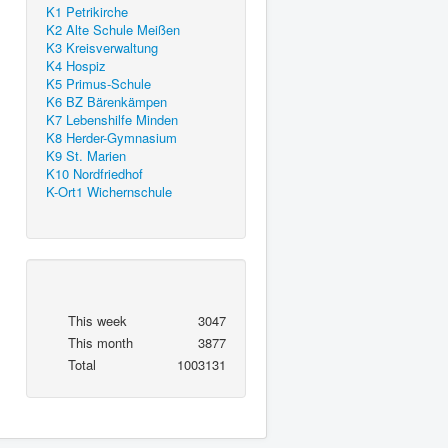
K1 Petrikirche
K2 Alte Schule Meißen
K3 Kreisverwaltung
K4 Hospiz
K5 Primus-Schule
K6 BZ Bärenkämpen
K7 Lebenshilfe Minden
K8 Herder-Gymnasium
K9 St. Marien
K10 Nordfriedhof
K-Ort1 Wichernschule
This week
3047
This month
3877
Total
1003131