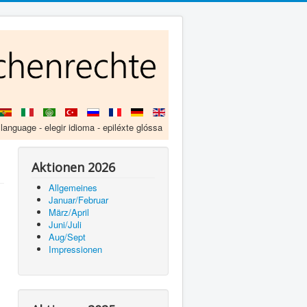
 language - elegir idioma - epiléxte glóssa
Aktionen 2026
Allgemeines
Januar/Februar
März/April
Juni/Juli
Aug/Sept
Impressionen