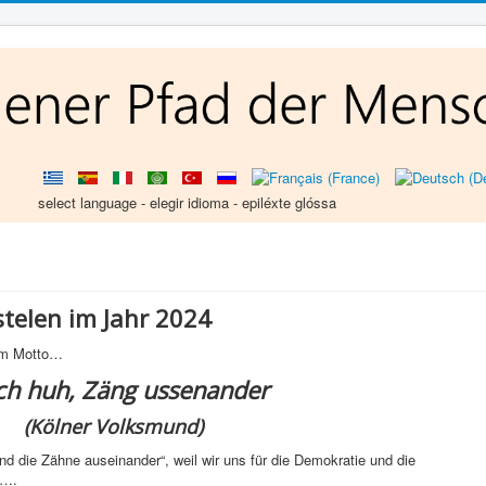
select language - elegir idioma - epiléxte glóssa
telen im Jahr 2024
dem Motto…
ch huh, Zäng ussenander
(Kölner Volksmund)
d die Zähne auseinander“, weil wir uns für die Demokratie und die
n….