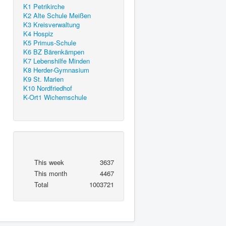
K1 Petrikirche
K2 Alte Schule Meißen
K3 Kreisverwaltung
K4 Hospiz
K5 Primus-Schule
K6 BZ Bärenkämpen
K7 Lebenshilfe Minden
K8 Herder-Gymnasium
K9 St. Marien
K10 Nordfriedhof
K-Ort1 Wichernschule
This week
3637
This month
4467
Total
1003721