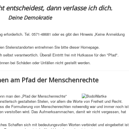
t entscheidest, dann verlasse ich dich.
Deine Demokratie
ng erforderlich. Tel. 0571-48681 oder es gibt den Hinweis „Keine Anmeldung
den Stelenstandorten entnehmen Sie bitte dieser Homepage.
selbst verantwortlich. Überall Eintritt frei mit Hutkasse für den "Pfad".
nnen bei Schäden oder Unfällen nicht gestellt werden.
onen am Pfad der Menschenrechte
wenn man den „Pfad der Menschenrechte"
künstlerisch gestalteten Stelen, vor allem die Worte von Freiheit und Recht.
dass die Formulierung von Menschenrechten notwendig war und immer noch ist
gen verstoßen wird. Das Aufmerksammachen, damit wir nicht vergessen, hat
ches Schaffen sich mit bedeutungsvollen Worten verbindet und eingebettet ist