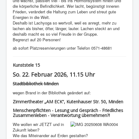
und wächst, passiert viel - bis ins Hormonsystem hinein und
die körperliche Befindlichkeit. Wer lacht, begünstigt inneren
Frieden, verändert die Haltung zum Leben und streut gute
Energien in die Welt.
Deshalb ist Lachyoga so wertvoll, weil es anregt, mehr zu
lachen als bisher, öfter, länger, lauter. Lachen steckt an und
deshalb macht es so viel Freude in der Gruppe.
Begrenzt auf 20 Personen!
ab sofort Platzreservierungen unter Telefon 0571-48681
Kunststele 15
So. 22. Februar 2026, 11.15 Uhr
Stadtbibliothek Minden
wegen Brand in der Bibliothek geändert auf:
Zimmertheater „AM ECK“, Kutenhauser Str. 50, Minden
Menschenpflichten - Lesung und Gespräch - Friedliches
Zusammenleben - Verantwortung übernehmen?!
Wie wollen wir JETZT und in
Zukunft leben?
Wie das Miteinander auf Erden gestalten?