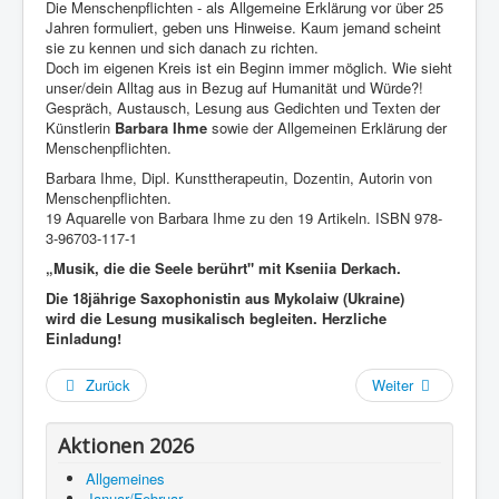
Die Menschenpflichten - als Allgemeine Erklärung vor über 25
Jahren formuliert, geben uns Hinweise. Kaum jemand scheint
sie zu kennen und sich danach zu richten.
Doch im eigenen Kreis ist ein Beginn immer möglich. Wie sieht
unser/dein Alltag aus in Bezug auf Humanität und Würde?!
Gespräch, Austausch, Lesung aus Gedichten und Texten der
Künstlerin
Barbara Ihme
sowie der Allgemeinen Erklärung der
Menschenpflichten.
Barbara Ihme, Dipl. Kunsttherapeutin, Dozentin, Autorin von
Menschenpflichten.
19 Aquarelle von Barbara Ihme zu den 19 Artikeln. ISBN 978-
3-96703-117-1
„Musik, die die Seele berührt" mit Kseniia Derkach.
Die 18jährige Saxophonistin aus Mykolaiw (Ukraine)
wird
die Lesung musikalisch begleiten. Herzliche
Einladung!
Zurück
Weiter
Aktionen 2026
Allgemeines
Januar/Februar