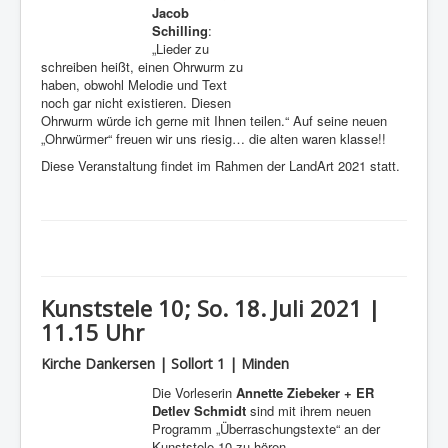
Jacob
Schilling
:
„Lieder zu
schreiben heißt, einen Ohrwurm zu
haben, obwohl Melodie und Text
noch gar nicht existieren. Diesen
Ohrwurm würde ich gerne mit Ihnen teilen.“ Auf seine neuen
„Ohrwürmer“ freuen wir uns riesig… die alten waren klasse!!
Diese Veranstaltung findet im Rahmen der LandArt 2021 statt.
Kunststele 10; So. 18. Juli 2021 |
11.15 Uhr
Kirche Dankersen | Sollort 1 | Minden
Die Vorleserin
Annette Ziebeker + ER
Detlev Schmidt
sind mit ihrem neuen
Programm „Überraschungstexte“ an der
Kunststele 10 zu hören.