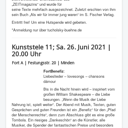
„ZEITmagazins“ und wurde für
seine Texte mehrfach ausgezeichnet. Zuletzt erschien von ihm
sein Buch „Als wir für immer jung waren“ im S. Fischer Verlag.
Eintritt frei! Um eine Hutspende wird gebeten.
*Anmeldung nur über tucholsky-buehne.de
Kunststele 11; Sa. 26. Juni 2021 |
20.00 Uhr
Fort A | Festungsstr. 20 | Minden
FortBenefiz
:
Liebeslieder – lovesongs – chansons
dámour
Bis in die Nacht hinein wird – inspiriert vom
großen William Shakespeare – die Liebe
besungen. „Wenn die Musik der Liebe
Nahrung ist, spielt weiter“. Der Abend mit Musik, Texten, guten
Gesprächen und guten Freunden ist ein „Benefiz“ für den „Pfad
der Menschenrechte“, denn zum Abschluss gibt es eine große
Tombola. Ein riesiges „Dankeschön“ an die Künstler, alle
Musiker, die Spender der fantastischen Preise und besonders