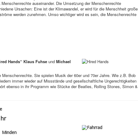
ma Menschenrechte auseinander. Die Umsetzung der Menschenrechte
schiedene Ursachen: Eine ist der Klimawandel, er wird für die Menschheit große
gsströme werden zunehmen. Umso wichtiger wird es sein, die Menschenrechte
ired Hands“ Klaus Fuhse
und
Michael
ie Menschenrechte. Sie spielen Musik der 60er und 70er Jahre. Wie z.B. Bob
tliedern immer wieder auf Missstände und gesellschaftliche Ungerechtigkeiten
hört ebenso in ihr Programm wie Stücke der Beatles, Rolling Stones, Simon &
e
Uhr
| Minden