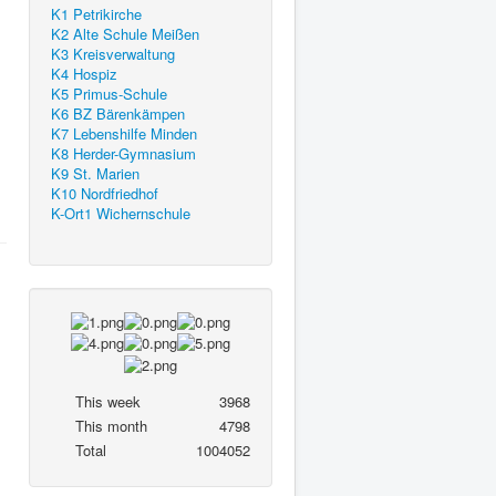
K1 Petrikirche
K2 Alte Schule Meißen
K3 Kreisverwaltung
K4 Hospiz
K5 Primus-Schule
K6 BZ Bärenkämpen
K7 Lebenshilfe Minden
K8 Herder-Gymnasium
K9 St. Marien
K10 Nordfriedhof
K-Ort1 Wichernschule
This week
3968
This month
4798
Total
1004052