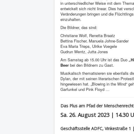
in unterschiedlicher Weise mit dem The
entwickelt sich nicht linear. Dies hat ver
Veränderungen bringen und die Flüchtlin
einzuhalten.
Die Bildner, das sind:
Christiane Wolf, Renetta Braatz
Bettina Fischer, Manuela Johne-Sander
Eva Maria Trieps, Ulrike Voegele
Gudrun Wentz, Jutta Jones
Am Samstag ab 15.00 Uhr ist das Duo
„H
Beer
bei den Bildnern zu Gast.
Musikalisch thematisieren sie ebenfalls d
Dylan, der mit seinen literarischen Protes
hingewiesen hat. „Blowing in the Wind“ ge
Garfunkel und Pink Floyd …
Das Plus am Pfad der Menschenrecht
Sa. 26. August 2023 | 14.30 
Geschäftsstelle ADFC, Vinkestraße 1 