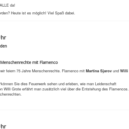
 ALLE da!
erden? Heute ist es möglich! Viel Spaß dabei.
Uhr
nden
ie Menschenrechte mit Flamenco
d wir feiern 75 Jahre Menschenrechte. Flamenco mit
Martina Sjarov
und
Willi
können Sie dies Feuerwerk sehen und erleben, wie man Leidenschaft
 Willi Grote erfährt man zusätzlich viel über die Entstehung des Flamencos.
schenrechten.
Uhr