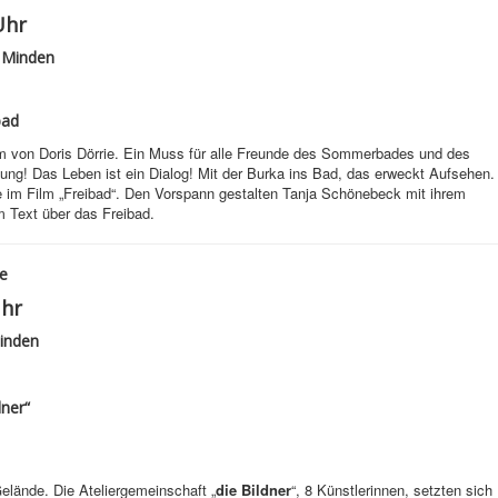
Uhr
 Minden
bad
ilm von Doris Dörrie. Ein Muss für alle Freunde des Sommerbades und des
lung! Das Leben ist ein Dialog! Mit der Burka ins Bad, das erweckt Aufsehen.
e im Film „Freibad“. Den Vorspann gestalten Tanja Schönebeck mit ihrem
 Text über das Freibad.
e
Uhr
Minden
ner“
elände. Die Ateliergemeinschaft „
die Bildner
“, 8 Künstlerinnen, setzten sich