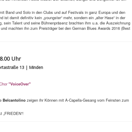
it Band und Solo in den Clubs und auf Festivals in ganz Europa und den
d ist damit definitiv kein „youngster“ mehr, sondern ein „alter Hase“ in der
g, sein Talent und seine Bühnenpräsenz brachten ihm u.a. die Auszeichnung
n und machten ihn zum Preisträger bei den German Blues Awards 2016 (Best
18.00 Uhr
rtastraße 13 | Minden
pChor
"VoiceOver"
le
Belcantolino
zeigen ihr Können mit A-Capella-Gesang vom Feinsten zum
kt „FRIEDEN“!