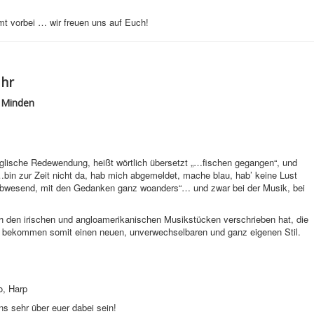
 vorbei … wir freuen uns auf Euch!
Uhr
 Minden
nglische Redewendung, heißt wörtlich übersetzt „…fischen gegangen“, und
…bin zur Zeit nicht da, hab mich abgemeldet, mache blau, hab’ keine Lust
al abwesend, mit den Gedanken ganz woanders“… und zwar bei der Musik, bei
ch den irischen und angloamerikanischen Musikstücken verschrieben hat, die
Sie bekommen somit einen neuen, unverwechselbaren und ganz eigenen Stil.
o, Harp
s sehr über euer dabei sein!