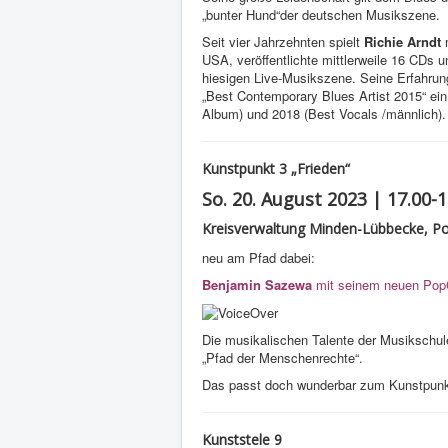
„bunter Hund“der deutschen Musikszene.
Seit vier Jahrzehnten spielt
Richie Arndt
m
USA, veröffentlichte mittlerweile 16 CDs un
hiesigen Live-Musikszene. Seine Erfahrun
„Best Contemporary Blues Artist 2015“ ei
Album) und 2018 (Best Vocals /männlich).
Kunstpunkt 3 „Frieden“
So. 20. August 2023 | 17.00-
Kreisverwaltung Minden-Lübbecke, Po
neu am Pfad dabei:
Benjamin Sazewa
mit seinem neuen Po
Die musikalischen Talente der Musikschu
„Pfad der Menschenrechte“.
Das passt doch wunderbar zum Kunstpun
Kunststele 9