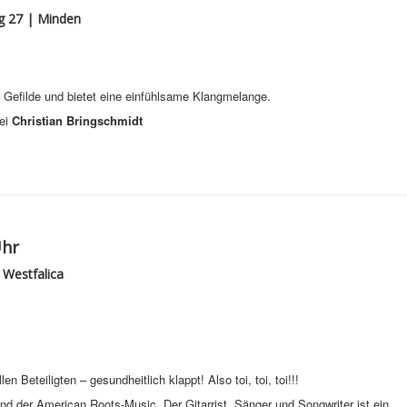
g 27 | Minden
 Gefilde und bietet eine einfühlsame Klangmelange.
ei
Christian Bringschmidt
Uhr
 Westfalica
n Beteiligten – gesundheitlich klappt! Also toi, toi, toi!!!
nd der American Roots-Music. Der Gitarrist, Sänger und Songwriter ist ein