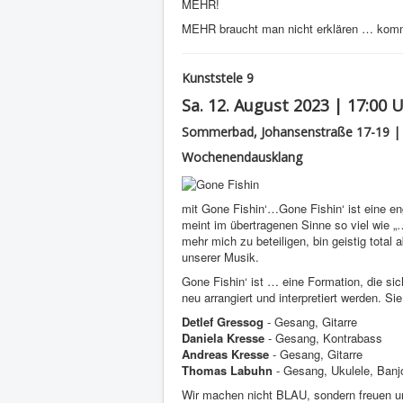
MEHR!
MEHR braucht man nicht erklären … kommt
Kunststele 9
Sa. 12. August 2023 | 17:00 
Sommerbad, Johansenstraße 17-19 |
Wochenendausklang
mit Gone Fishin‘…Gone Fishin‘ ist eine e
meint im übertragenen Sinne so viel wie „
mehr mich zu beteiligen, bin geistig tot
unserer Musik.
Gone Fishin‘ ist … eine Formation, die si
neu arrangiert und interpretiert werden. 
Detlef Gressog
- Gesang, Gitarre
Daniela Kresse
- Gesang, Kontrabass
Andreas Kresse
- Gesang, Gitarre
Thomas Labuhn
- Gesang, Ukulele, Banj
Wir machen nicht BLAU, sondern freuen un