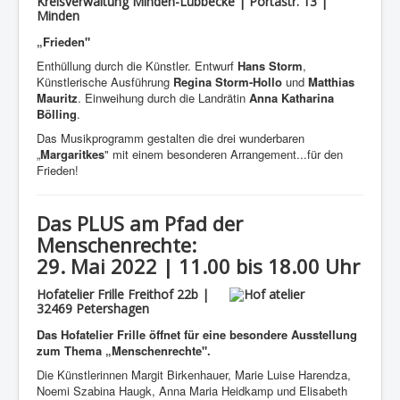
Kreisverwaltung Minden-Lübbecke | Portastr. 13 |
Minden
„Frieden"
Enthüllung durch die Künstler. Entwurf
Hans Storm
,
Künstlerische Ausführung
Regina Storm-Hollo
und
Matthias
Mauritz
. Einweihung durch die Landrätin
Anna Katharina
Bölling
.
Das Musikprogramm gestalten die drei wunderbaren
„
Margaritkes
" mit einem besonderen Arrangement...für den
Frieden!
Das PLUS am Pfad der
Menschenrechte:
29. Mai 2022 | 11.00 bis 18.00 Uhr
Hofatelier Frille Freithof 22b |
32469 Petershagen
Das Hofatelier Frille öffnet für eine besondere Ausstellung
zum Thema „Menschenrechte".
Die Künstlerinnen Margit Birkenhauer, Marie Luise Harendza,
Noemi Szabina Haugk, Anna Maria Heidkamp und Elisabeth