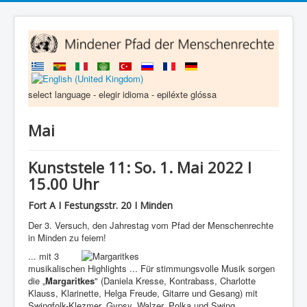
select language - elegir idioma - epiléxte glóssa
Mai
Kunststele 11: So. 1. Mai 2022 I
15.00 Uhr
Fort A I Festungsstr. 20 I Minden
Der 3. Versuch, den Jahrestag vom Pfad der Menschenrechte
in Minden zu feiern!
... mit 3
musikalischen Highlights ... Für stimmungsvolle Musik sorgen
die „
Margaritkes
" (Daniela Kresse, Kontrabass, Charlotte
Klauss, Klarinette, Helga Freude, Gitarre und Gesang) mit
Swingfolk-Klezmer, Gypsy, Walzer, Polka und Swing.