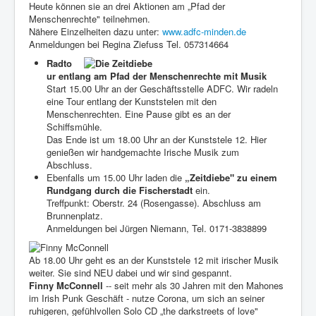
Heute können sie an drei Aktionen am „Pfad der
Menschenrechte" teilnehmen.
Nähere Einzelheiten dazu unter:
www.adfc-minden.de
Anmeldungen bei Regina Ziefuss Tel. 057314664
Radto
ur entlang am Pfad der Menschenrechte mit Musik
Start 15.00 Uhr an der Geschäftsstelle ADFC. Wir radeln
eine Tour entlang der Kunststelen mit den
Menschenrechten. Eine Pause gibt es an der
Schiffsmühle.
Das Ende ist um 18.00 Uhr an der Kunststele 12. Hier
genießen wir handgemachte Irische Musik zum
Abschluss.
Ebenfalls um 15.00 Uhr laden die
„Zeitdiebe" zu einem
Rundgang durch die Fischerstadt
ein.
Treffpunkt: Oberstr. 24 (Rosengasse). Abschluss am
Brunnenplatz.
Anmeldungen bei Jürgen Niemann, Tel. 0171-3838899
Ab 18.00 Uhr geht es an der Kunststele 12 mit irischer Musik
weiter. Sie sind NEU dabei und wir sind gespannt.
Finny McConnell
-- seit mehr als 30 Jahren mit den Mahones
im Irish Punk Geschäft - nutze Corona, um sich an seiner
ruhigeren, gefühlvollen Solo CD „the darkstreets of love"