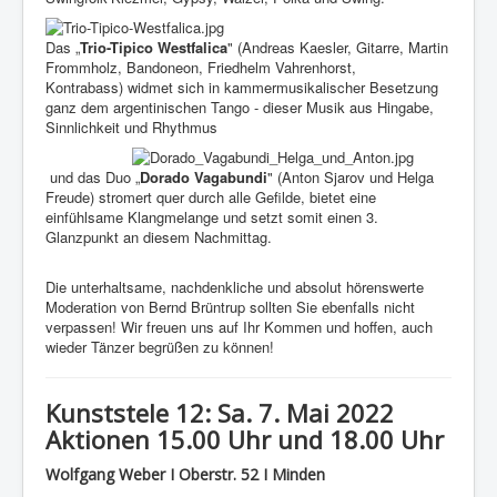
Das „
Trio-Tipico Westfalica
" (Andreas Kaesler, Gitarre, Martin
Frommholz, Bandoneon, Friedhelm Vahrenhorst,
Kontrabass) widmet sich in kammermusikalischer Besetzung
ganz dem argentinischen Tango - dieser Musik aus Hingabe,
Sinnlichkeit und Rhythmus
und das Duo „
Dorado Vagabundi
" (Anton Sjarov und Helga
Freude) stromert quer durch alle Gefilde, bietet eine
einfühlsame Klangmelange und setzt somit einen 3.
Glanzpunkt an diesem Nachmittag.
Die unterhaltsame, nachdenkliche und absolut hörenswerte
Moderation von Bernd Brüntrup sollten Sie ebenfalls nicht
verpassen! Wir freuen uns auf Ihr Kommen und hoffen, auch
wieder Tänzer begrüßen zu können!
Kunststele 12: Sa. 7. Mai 2022
Aktionen 15.00 Uhr und 18.00 Uhr
Wolfgang Weber I Oberstr. 52 I Minden