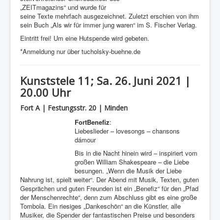
„ZEITmagazins“ und wurde für
seine Texte mehrfach ausgezeichnet. Zuletzt erschien von ihm
sein Buch „Als wir für immer jung waren“ im S. Fischer Verlag.
Eintritt frei! Um eine Hutspende wird gebeten.
*Anmeldung nur über tucholsky-buehne.de
Kunststele 11; Sa. 26. Juni 2021 |
20.00 Uhr
Fort A | Festungsstr. 20 | Minden
FortBenefiz
:
Liebeslieder – lovesongs – chansons
dámour
Bis in die Nacht hinein wird – inspiriert vom
großen William Shakespeare – die Liebe
besungen. „Wenn die Musik der Liebe
Nahrung ist, spielt weiter“. Der Abend mit Musik, Texten, guten
Gesprächen und guten Freunden ist ein „Benefiz“ für den „Pfad
der Menschenrechte“, denn zum Abschluss gibt es eine große
Tombola. Ein riesiges „Dankeschön“ an die Künstler, alle
Musiker, die Spender der fantastischen Preise und besonders