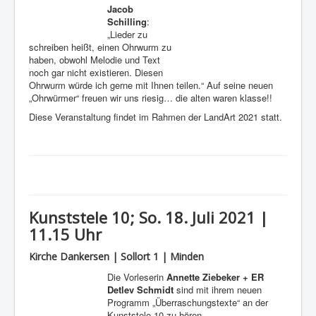
Jacob
Schilling
:
„Lieder zu
schreiben heißt, einen Ohrwurm zu
haben, obwohl Melodie und Text
noch gar nicht existieren. Diesen
Ohrwurm würde ich gerne mit Ihnen teilen.“ Auf seine neuen
„Ohrwürmer“ freuen wir uns riesig… die alten waren klasse!!
Diese Veranstaltung findet im Rahmen der LandArt 2021 statt.
Kunststele 10; So. 18. Juli 2021 |
11.15 Uhr
Kirche Dankersen | Sollort 1 | Minden
Die Vorleserin
Annette Ziebeker + ER
Detlev Schmidt
sind mit ihrem neuen
Programm „Überraschungstexte“ an der
Kunststele 10 zu hören.