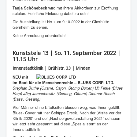
Tanja Schönebeck
wird mit ihrem Akkordeon zur Eröffnung
spielen. Herzliche Einladung dabei zu sein!
Die Ausstellung ist bis zum 9.10.2022 in der Glashütte
Gernheim zu sehen.
Keine Anmeldung erforderlich!
Kunststele 13 | So. 11. September 2022 |
11.15 Uhr
Innenstadtklinik | Brühlstr. 33 | Minden
NEU mit
im Boot für die Menschenrechte –
BLUES CORP. LTD.
Stephan Büthe (Gitarre, Cajon, Stomp Boxen) Uli Finke (Blues
Harp) Jörg Jaroschewitz (Gesang, Gitarre) Dietmar Rooch
(Bass, Gesang)
Vier Männer ohne Eitelkeiten bluesen weg, was Ihnen gefällt.
Blues- Cover mit ‘ner Schippe Dreck. Nach der „Visite vor der
Klinik 2020“ und der „Nachsorgeveranstaltung 2021“ schauen
wir jetzt sehr gespannt auf diese „Spezialisten“ an der
Innenstadtklinik.