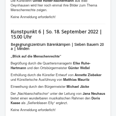
Die Künstlerin
Ulrike Rotter-Aschermann
aus Bad
Oeynhausen wird hier noch einmal ihre Bilder zum Thema
Menschenrechte zeigen.
Keine Anmeldung erforderlich!
Kunstpunkt 6 | So. 18. September 2022 |
15.00 Uhr
Begegnungszentrum Bärenkämpen | Sieben Bauern 20
a | Minden
„Blick auf die Menschenrechte“
Begrüßung durch die Quartiersmanagerin
Elke Ruhe-
Hartmann
und den Ortsbürgermeister
Günter Weßel
Enthüllung durch die Künstler Entwurf von
Annette Ziebeker
und Künstlerische Ausführung von
Matthias Mauritz
Einweihung durch den Bürgermeister
Michael Jäcke
Der „Nachbarschaftschor“ unter der Leitung von
Jana Neuhaus
bietet einen wunderbaren musikalischen Rahmen den
Doris
Kaase
als „Seifenblasen Elly“ ergänzt.
Keine Anmeldung erforderlich!