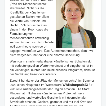
„Pfad der Menschenrechte"
abschreitet. Nicht nur die
Kreativität der künstlerisch
gestalteten Stelen, vor allem
die Worte von Freiheit und
Recht. Plötzlich schießt es
einem in den Kopf, dass die
Formulierung von
Menschenrechten notwendig
war und immer noch ist. Gerade
weil auch heute noch so oft
dagegen verstoßen wird. Das Aufmerksammachen, damit wir
nicht vergessen, hat daher eine enorme Bedeutung.
Wenn dann sinnlich erfahrbares künstlerisches Schaffen sich
mit bedeutungsvollen Worten verbindet und eingebettet ist in
ein vielfältiges, buntes und musikalisches Programm, dann ist
der Nachklang besonders intensiv.
Zurecht hat daher der „Pfad der Menschenrechte" im Sommer
2023 einen Hauptpreis im Wettbewerb
WWKulturpreis23
für
kulturelle Aushängeschilder der Region erhalten. Die Stadt
Minden hat mit diesem künstlerischen Projekt ein sehr
besonderes und wertvolles Geschenk mit überregionaler
Strahlkraft erhalten. Geplant, gestaltet und mit viel Kraft und
Anstrengung umgesetzt von vielen Künstlerinnen und