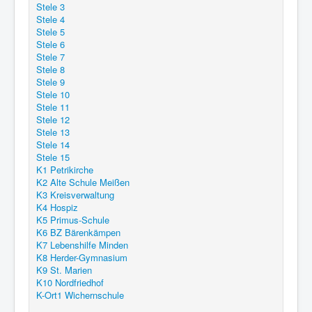
Stele 3
Stele 4
Stele 5
Stele 6
Stele 7
Stele 8
Stele 9
Stele 10
Stele 11
Stele 12
Stele 13
Stele 14
Stele 15
K1 Petrikirche
K2 Alte Schule Meißen
K3 Kreisverwaltung
K4 Hospiz
K5 Primus-Schule
K6 BZ Bärenkämpen
K7 Lebenshilfe Minden
K8 Herder-Gymnasium
K9 St. Marien
K10 Nordfriedhof
K-Ort1 Wichernschule