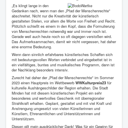
„Es klingt lange in den
Gedanken nach, wenn man den „Pfad der Menschenrechte"
abschreitet. Nicht nur die Kreativität der künstlerisch
gestalteten Stelen, vor allem die Worte von Freiheit und Recht.
Plötzlich schießt es einem in den Kopf, dass die Formulierung
von Menschenrechten notwendig war und immer noch ist.
Gerade weil auch heute noch so oft dagegen verstoßen wird.
Das Aufmerksammachen, damit wir nicht vergessen, hat daher
eine enorme Bedeutung.
Wenn dann sinnlich erfahrbares künstlerisches Schaffen sich
mit bedeutungsvollen Worten verbindet und eingebettet ist in
ein vielfältiges, buntes und musikalisches Programm, dann ist
der Nachklang besonders intensiv.
Zurecht hat daher der „Pfad der Menschenrechte" im Sommer
2023 einen Hauptpreis im Wettbewerb
WWKulturpreis23
für
kulturelle Aushängeschilder der Region erhalten. Die Stadt
Minden hat mit diesem künstlerischen Projekt ein sehr
besonderes und wertvolles Geschenk mit überregionaler
Strahlkraft erhalten. Geplant, gestaltet und mit viel Kraft und
Anstrengung umgesetzt von vielen Künstlerinnen und
Künstlern, Ehrenamtlichen und Unterstützerinnen und
Unterstützern.
Diesen gilt mein ausdrücklicher Dank! Was für ein Gewinn für