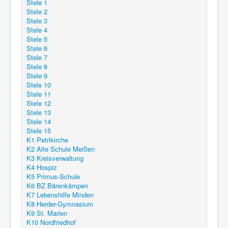
Stele 1
Stele 2
Stele 3
Stele 4
Stele 5
Stele 6
Stele 7
Stele 8
Stele 9
Stele 10
Stele 11
Stele 12
Stele 13
Stele 14
Stele 15
K1 Petrikirche
K2 Alte Schule Meißen
K3 Kreisverwaltung
K4 Hospiz
K5 Primus-Schule
K6 BZ Bärenkämpen
K7 Lebenshilfe Minden
K8 Herder-Gymnasium
K9 St. Marien
K10 Nordfriedhof