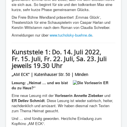
sie sich aus. So beginnt für sie und den todkranken Max eine
kurze, sehr kurze Phase gemeinsamen Glücks.
Die Freie Bühne Wendland präsentiert ‚Emmas Glück‘,
Theaterstück für eine Schauspielerin von Caspar Harlan und
Kerstin Wittstamm nach dem Roman von Claudia Schreiber.
Anmeldungen nur über
www.tucholsky-buehne.de
.
Kunststele 1: Do. 14. Juli 2022,
Fr. 15. Juli, Fr. 22. Juli, Sa. 23. Juli
jeweils 19.30 Uhr
„AM ECK“ | Kutenhauser Str. 50 | Minden
Lesung: „Heimat … und wo bist
du zu Haus?“
Eine neue Lesung mit der
Vorleserin Annette Ziebeker
und
ER Detlev Schmidt
. Diese Lesung ist wieder satirisch, heiter,
nachdenklich und amüsant. Wir haben diesmal nach Texten
zum Thema Heimat gesucht.
Und … sind fündig geworden. Herzliche Einladung zum
Kopfkino „AM ECK“.