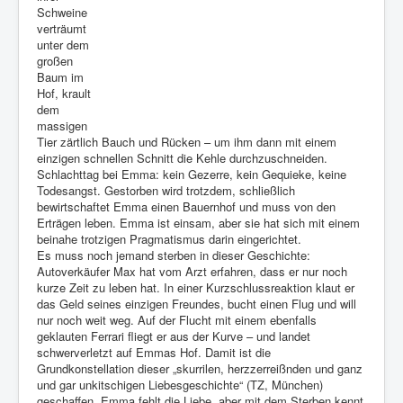
Schweine
verträumt
unter dem
großen
Baum im
Hof, krault
dem
massigen
Tier zärtlich Bauch und Rücken – um ihm dann mit einem
einzigen schnellen Schnitt die Kehle durchzuschneiden.
Schlachttag bei Emma: kein Gezerre, kein Gequieke, keine
Todesangst. Gestorben wird trotzdem, schließlich
bewirtschaftet Emma einen Bauernhof und muss von den
Erträgen leben. Emma ist einsam, aber sie hat sich mit einem
beinahe trotzigen Pragmatismus darin eingerichtet.
Es muss noch jemand sterben in dieser Geschichte:
Autoverkäufer Max hat vom Arzt erfahren, dass er nur noch
kurze Zeit zu leben hat. In einer Kurzschlussreaktion klaut er
das Geld seines einzigen Freundes, bucht einen Flug und will
nur noch weit weg. Auf der Flucht mit einem ebenfalls
geklauten Ferrari fliegt er aus der Kurve – und landet
schwerverletzt auf Emmas Hof. Damit ist die
Grundkonstellation dieser „skurrilen, herzzerreißnden und ganz
und gar unkitschigen Liebesgeschichte“ (TZ, München)
geschaffen. Emma fehlt die Liebe, aber mit dem Sterben kennt