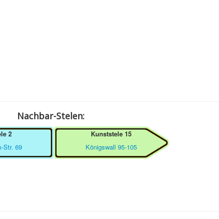
Nachbar-Stelen:
le 2
Kunststele 15
-Str. 69
Königswall 95-105