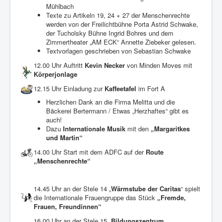
Mühlbach
Texte zu Artikeln 19, 24 + 27 der Menschenrechte
werden von der Freilichtbühne Porta Astrid Schwake,
der Tucholsky Bühne Ingrid Bohres und dem
Zimmertheater „AM ECK“ Annette Ziebeker gelesen.
Textvorlagen geschrieben von Sebastian Schwake
12.00 Uhr Auftritt
Kevin Necker
von Minden Moves mit
Körperjonlage
12.15 Uhr Einladung zur
Kaffeetafel
im Fort A
Herzlichen Dank an die Firma Melitta und die
Bäckerei Bertermann / Etwas „Herzhaftes“ gibt es
auch!
Dazu
Internationale Musik
mit den
„Margaritkes
und Martin“
14.00 Uhr Start mit dem ADFC auf der
Route
„Menschenrechte“
14.45 Uhr an der Stele 14 „
Wärmstube der Caritas
“ spielt
die Internationale Frauengruppe das Stück
„Fremde,
Frauen, Freundinnen“
16.00 Uhr an der Stele 15 „
Bildungszentrum