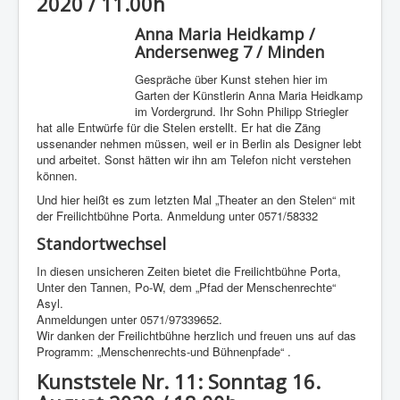
2020 / 11.00h
Anna Maria Heidkamp /
Andersenweg 7 / Minden
Gespräche über Kunst stehen hier im
Garten der Künstlerin Anna Maria Heidkamp
im Vordergrund. Ihr Sohn Philipp Striegler
hat alle Entwürfe für die Stelen erstellt. Er hat die Zäng
ussenander nehmen müssen, weil er in Berlin als Designer lebt
und arbeitet. Sonst hätten wir ihn am Telefon nicht verstehen
können.
Und hier heißt es zum letzten Mal „Theater an den Stelen“ mit
der Freilichtbühne Porta. Anmeldung unter 0571/58332
Standortwechsel
In diesen unsicheren Zeiten bietet die Freilichtbühne Porta,
Unter den Tannen, Po-W, dem „Pfad der Menschenrechte“
Asyl.
Anmeldungen unter 0571/97339652.
Wir danken der Freilichtbühne herzlich und freuen uns auf das
Programm: „Menschenrechts-und Bühnenpfade“ .
Kunststele Nr. 11: Sonntag 16.