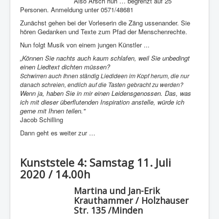
Also Arsch huh … begrenzt auf 25
Personen. Anmeldung unter 0571/48681
Zunächst gehen bei der Vorleserin die Zäng ussenander. Sie
hören Gedanken und Texte zum Pfad der Menschenrechte.
Nun folgt Musik von einem jungen Künstler ...
„Können Sie nachts auch kaum schlafen, weil Sie unbedingt
einen Liedtext dichten müssen?
Schwirren auch Ihnen ständig Liedideen im Kopf herum, die nur
danach schreien, endlich auf die Tasten gebracht zu werden?
Wenn ja, haben Sie in mir einen Leidensgenossen. Das, was
ich mit dieser überflutenden Inspiration anstelle, würde ich
gerne mit Ihnen teilen."
Jacob Schilling
Dann geht es weiter zur …
Kunststele 4: Samstag 11. Juli
2020 / 14.00h
Martina und Jan-Erik
Krauthammer / Holzhauser
Str. 135 /Minden