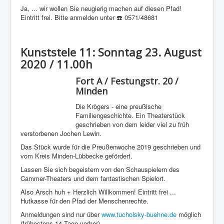
Ja, ... wir wollen Sie neugierig machen auf diesen Pfad!
Eintritt frei. Bitte anmelden unter ☎️ 0571/48681
Kunststele 11: Sonntag 23. August
2020 / 11.00h
Fort A / Festungstr. 20 /
Minden
Die Krögers - eine preußische
Familiengeschichte. Ein Theaterstück
geschrieben von dem leider viel zu früh
verstorbenen Jochen Lewin.
Das Stück wurde für die Preußenwoche 2019 geschrieben und
vom Kreis Minden-Lübbecke gefördert.
Lassen Sie sich begeistern von den Schauspielern des
Cammer-Theaters und dem fantastischen Spielort.
Also Arsch huh + Herzlich Willkommen! Eintritt frei ...
Hutkasse für den Pfad der Menschenrechte.
Anmeldungen sind nur über
www.tucholsky-buehne.de
möglich
(frühestens 14 Tage vorher).