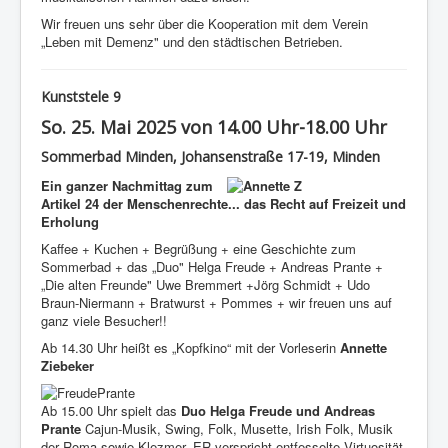
Wir freuen uns sehr über die Kooperation mit dem Verein
„Leben mit Demenz" und den städtischen Betrieben.
Kunststele 9
So. 25. Mai 2025 von 14.00 Uhr-18.00 Uhr
Sommerbad Minden, Johansenstraße 17-19, Minden
Ein ganzer Nachmittag zum
Artikel 24 der Menschenrechte... das Recht auf Freizeit und
Erholung
Kaffee + Kuchen + Begrüßung + eine Geschichte zum
Sommerbad + das „Duo" Helga Freude + Andreas Prante +
„Die alten Freunde" Uwe Bremmert +Jörg Schmidt + Udo
Braun-Niermann + Bratwurst + Pommes + wir freuen uns auf
ganz viele Besucher!!
Ab 14.30 Uhr heißt es „Kopfkino“ mit der Vorleserin
Annette
Ziebeker
Ab 15.00 Uhr spielt das
Duo Helga Freude und Andreas
Prante
Cajun-Musik, Swing, Folk, Musette, Irish Folk, Musik
der Roma sowie Klezmer. ER verspricht entfesselte Virtuosität