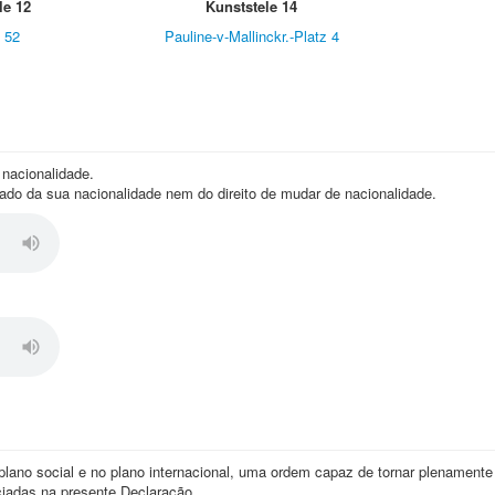
le 12
Kunststele 14
. 52
Pauline-v-Mallinckr.-Platz 4
 nacionalidade.
vado da sua nacionalidade nem do direito de mudar de nacionalidade.
 plano social e no plano internacional, uma ordem capaz de tornar plenamente
nciadas na presente Declaração.