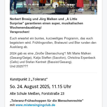
Norbert Brosig und Jörg Malken und „A Little
Surprise" garantieren einen super, musikalischen
Wochenendausklang!
Versprochen!
Euch erwartet ein buntes, kurzweiliges Programm, das euch
begeistern wird. Frühlingsrollen, Bratwurst und Bier runden den
Ausklang ab.
2024 gab es eine „Große Überraschung"!
Mit Marie Malken
(Gesang/Geige), Katja Steffen (Saxofon), Christina Erpenbeck
(Cello) und Stefan Kentreit (Bassist/Gesang).
Und 2025???
Kunstpunkt 2 „Toleranz"
So. 24. August 2025, 11.15 Uhr
Alte Schule Meißen, Forststraße 23
„Toleranz-Frühschoppen für die Menschenrechte"
mit
www.mistersingingclub.de