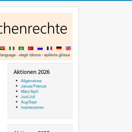
 language - elegir idioma - epiléxte glóssa
Aktionen 2026
Allgemeines
Januar/Februar
März/April
Juni/Juli
Aug/Sept
Impressionen