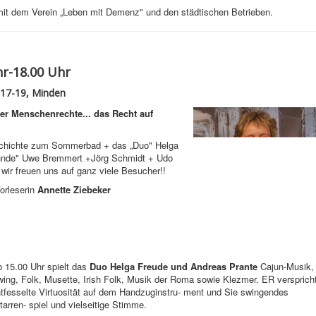
 mit dem Verein „Leben mit Demenz" und den städtischen Betrieben.
hr-18.00 Uhr
17-19, Minden
er Menschenrechte... das Recht auf
schichte zum Sommerbad + das „Duo" Helga
eunde" Uwe Bremmert +Jörg Schmidt + Udo
ir freuen uns auf ganz viele Besucher!!
Vorleserin
Annette Ziebeker
 15.00 Uhr spielt das
Duo Helga Freude und Andreas Prante
Cajun-Musik,
ing, Folk, Musette, Irish Folk, Musik der Roma sowie Klezmer. ER versprich
tfesselte Virtuosität auf dem Handzuginstru- ment und Sie swingendes
tarren- spiel und vielseitige Stimme.