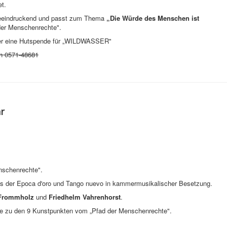
et.
, beeindruckend und passt zum Thema
„Die Würde des Menschen ist
der Menschenrechte".
r über eine Hutspende für „WILDWASSER"
on 0571-48681
hr
nschenrechte".
us der Epoca d'oro und Tango nuevo in kammermusikalischer Besetzung.
 Frommholz
und
Friedhelm Vahrenhorst
.
xte zu den 9 Kunstpunkten vom „Pfad der Menschenrechte".