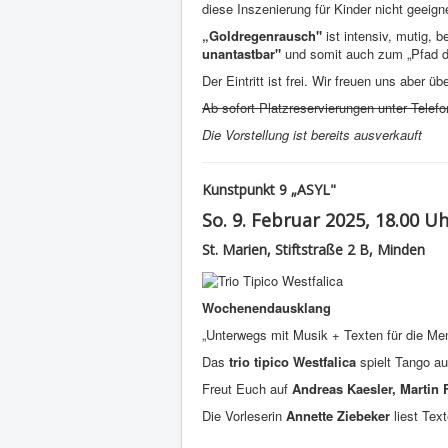
diese Inszenierung für Kinder nicht geeign
„Goldregenrausch"
ist intensiv, mutig
unantastbar"
und somit auch zum „Pfad 
Der Eintritt ist frei. Wir freuen uns abe
Ab sofort Platzreservierungen unter Telef
Die Vorstellung ist bereits ausverkauft
Kunstpunkt 9 „ASYL"
So. 9. Februar 2025, 18.00 U
St. Marien, Stiftstraße 2 B, Minden
Wochenendausklang
„Unterwegs mit Musik + Texten für die Me
Das
trio tipico Westfalica
spielt Tango a
Freut Euch auf
Andreas Kaesler, Martin
Die Vorleserin
Annette Ziebeker
liest Te