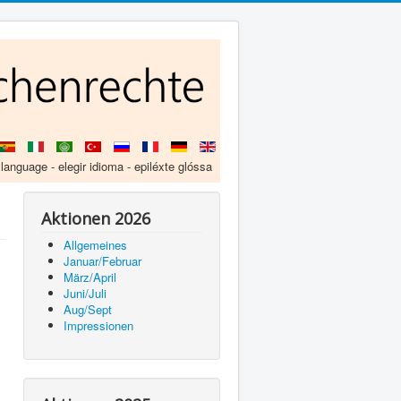
 language - elegir idioma - epiléxte glóssa
Aktionen 2026
Allgemeines
Januar/Februar
März/April
Juni/Juli
Aug/Sept
Impressionen