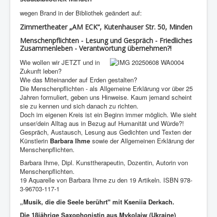
wegen Brand in der Bibliothek geändert auf:
Zimmertheater „AM ECK“, Kutenhauser Str. 50, Minden
Menschenpflichten - Lesung und Gespräch - Friedliches
Zusammenleben - Verantwortung übernehmen?!
Wie wollen wir JETZT und in
Zukunft leben?
Wie das Miteinander auf Erden gestalten?
Die Menschenpflichten - als Allgemeine Erklärung vor über 25
Jahren formuliert, geben uns Hinweise. Kaum jemand scheint
sie zu kennen und sich danach zu richten.
Doch im eigenen Kreis ist ein Beginn immer möglich. Wie sieht
unser/dein Alltag aus in Bezug auf Humanität und Würde?!
Gespräch, Austausch, Lesung aus Gedichten und Texten der
Künstlerin
Barbara Ihme
sowie der Allgemeinen Erklärung der
Menschenpflichten.
Barbara Ihme, Dipl. Kunsttherapeutin, Dozentin, Autorin von
Menschenpflichten.
19 Aquarelle von Barbara Ihme zu den 19 Artikeln. ISBN 978-
3-96703-117-1
„Musik, die die Seele berührt" mit Kseniia Derkach.
Die 18jährige Saxophonistin aus Mykolaiw (Ukraine)