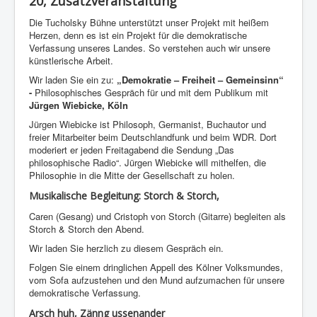
20,
Zusatzveranstaltung
Die Tucholsky Bühne unterstützt unser Projekt mit heißem
Herzen, denn es ist ein Projekt für die demokratische
Verfassung unseres Landes. So verstehen auch wir unsere
künstlerische Arbeit.
Wir laden Sie ein zu:
„Demokratie – Freiheit – Gemeinsinn“
-
Philosophisches Gespräch für und mit dem Publikum mit
Jürgen Wiebicke, Köln
Jürgen Wiebicke ist Philosoph, Germanist, Buchautor und
freier Mitarbeiter beim Deutschlandfunk und beim WDR. Dort
moderiert er jeden Freitagabend die Sendung „Das
philosophische Radio“. Jürgen Wiebicke will mithelfen, die
Philosophie in die Mitte der Gesellschaft zu holen.
Musikalische Begleitung:
Storch & Storch,
Caren (Gesang) und Cristoph von Storch (Gitarre) begleiten als
Storch & Storch den Abend.
Wir laden Sie herzlich zu diesem Gespräch ein.
Folgen Sie einem dringlichen Appell des Kölner Volksmundes,
vom Sofa aufzustehen und den Mund aufzumachen für unsere
demokratische Verfassung.
Arsch huh, Zänng ussenander