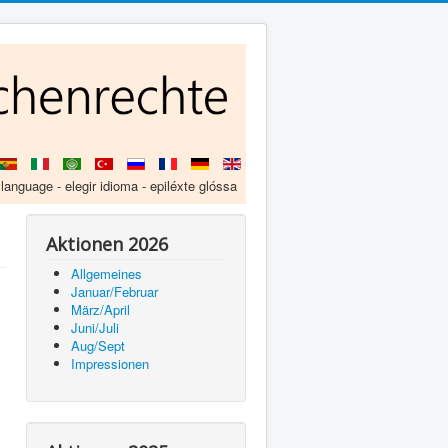
 language - elegir idioma - epiléxte glóssa
Aktionen 2026
Allgemeines
Januar/Februar
März/April
Juni/Juli
Aug/Sept
Impressionen