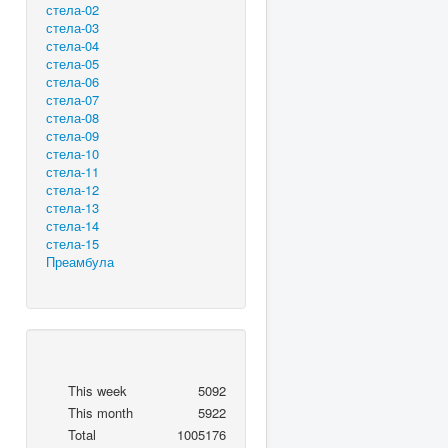
стела-02
стела-03
стела-04
стела-05
стела-06
стела-07
стела-08
стела-09
стела-10
стела-11
стела-12
стела-13
стела-14
стела-15
Преамбула
This week
5092
This month
5922
Total
1005176