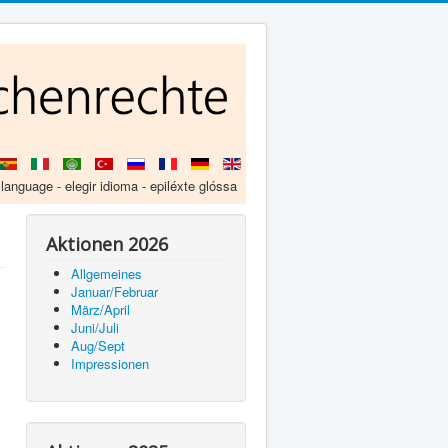
 language - elegir idioma - epiléxte glóssa
Aktionen 2026
Allgemeines
Januar/Februar
März/April
Juni/Juli
Aug/Sept
Impressionen