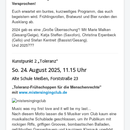
Versprochen!
Euch erwartet ein buntes, kurzweiliges Programm, das euch
begeistern wird. Frühlingsrollen, Bratwurst und Bier runden den
Ausklang ab.
2024 gab es eine „Große Überraschung"!
Mit Marie Malken
(Gesang/Geige), Katja Steffen (Saxofon), Christina Erpenbeck
(Cello) und Stefan Kentreit (Bassist/Gesang).
Und 2025???
Kunstpunkt 2 „Toleranz"
So. 24. August 2025, 11.15 Uhr
Alte Schule Meißen, Forststraße 23
„Toleranz-Frühschoppen für die Menschenrechte"
mit
www.mistersingingclub.de
Music was my first love and it will be my last...
Nach diesem Motto lassen die 5 Musiker vom Club kaum eine
musikalische Schublade geschlossen, um ihr Publikum mit
rockigen Riffs, griffigen Grooves, bombastischen Balladen,
gefühlvollen Gassenhauern und kauzigem Klamauk unerhört