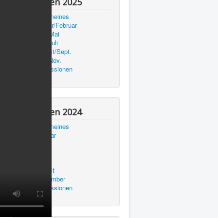
Aktionen 2025
Allgemeines
Januar/Februar
April/Mai
Juni/Juli
August/Sept.
Okt./Nov.
Impressionen
Aktionen 2024
Allgemeines
Februar
Mai
Juni
Juli
August
September
Impressionen