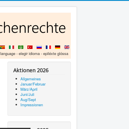
 language - elegir idioma - epiléxte glóssa
Aktionen 2026
Allgemeines
Januar/Februar
März/April
Juni/Juli
Aug/Sept
Impressionen