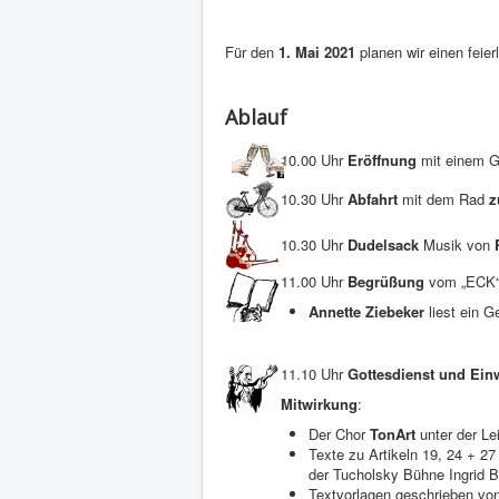
Für den
1. Mai 2021
planen wir einen feie
Ablauf
10.00 Uhr
Eröffnung
mit einem G
10.30 Uhr
Abfahrt
mit dem Rad
z
10.30 Uhr
Dudelsack
Musik von
11.00 Uhr
Begrüßung
vom „ECK
Annette Ziebeker
liest ein G
11.10 Uhr
Gottesdienst und Ein
Mitwirkung
:
Der Chor
TonArt
unter der L
Texte zu Artikeln 19, 24 + 2
der Tucholsky Bühne Ingrid 
Textvorlagen geschrieben v