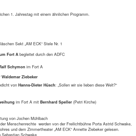
rlichen 1. Jahrestag mit einem ähnlichen Programm.
läschen Sekt „AM ECK“ Stele Nr. 1
um Fort A
begleitet durch den ADFC
Ralf Schymon
im Fort A
“
Waldemar Ziebeker
edicht von
Hanns-Dieter Hüsch
: „Sollen wir sie lieben diese Welt?“
weihung
im Fort A mit
Bernhard Speller
(Petri Kirche)
eitung von Jochen Mühlbach
7 der Menschenrechte werden von der Freilichtbühne Porta Astrid Schwake,
Bohres und dem Zimmertheater „AM ECK“ Annette Ziebeker gelesen.
on Sebastian Schwake