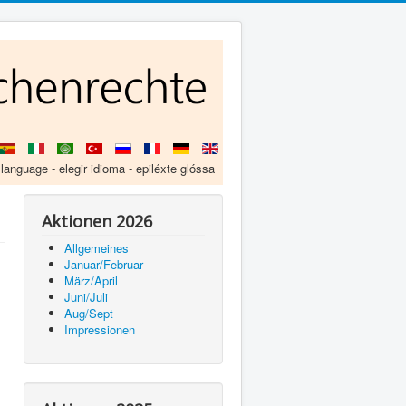
 language - elegir idioma - epiléxte glóssa
Aktionen 2026
Allgemeines
Januar/Februar
März/April
Juni/Juli
Aug/Sept
Impressionen