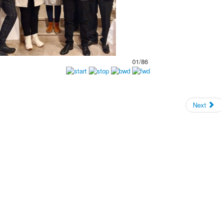
01/86
Next