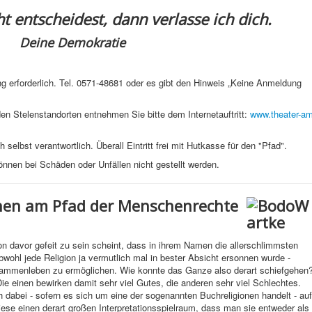
t entscheidest, dann verlasse ich dich.
Deine Demokratie
ng erforderlich. Tel. 0571-48681 oder es gibt den Hinweis „Keine Anmeldung
n Stelenstandorten entnehmen Sie bitte dem Internetauftritt:
www.theater-am
selbst verantwortlich. Überall Eintritt frei mit Hutkasse für den "Pfad".
nnen bei Schäden oder Unfällen nicht gestellt werden.
onen am Pfad der Menschenrechte
ion davor gefeit zu sein scheint, dass in ihrem Namen die allerschlimmsten
ohl jede Religion ja vermutlich mal in bester Absicht ersonnen wurde -
sammenleben zu ermöglichen. Wie konnte das Ganze also derart schiefgehen
ie einen bewirken damit sehr viel Gutes, die anderen sehr viel Schlechtes.
h dabei - sofern es sich um eine der sogenannten Buchreligionen handelt - auf
iese einen derart großen Interpretationsspielraum, dass man sie entweder als