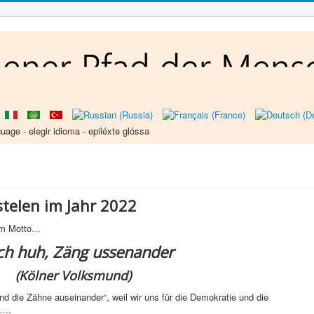
uage - elegir idioma - epiléxte glóssa
telen im Jahr 2022
dem Motto…
ch huh, Zäng ussenander
(Kölner Volksmund)
d die Zähne auseinander“, weil wir uns für die Demokratie und die
n….