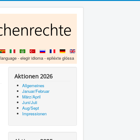
 language - elegir idioma - epiléxte glóssa
Aktionen 2026
Allgemeines
Januar/Februar
März/April
Juni/Juli
Aug/Sept
Impressionen