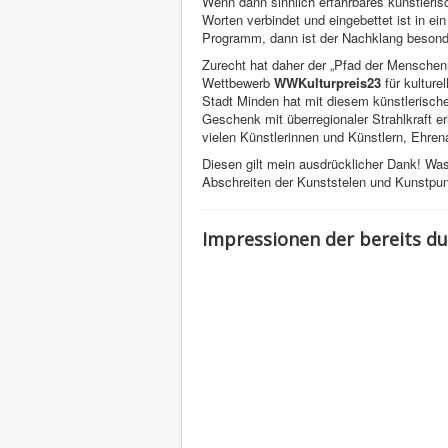
Wenn dann sinnlich erfahrbares künstleris
Worten verbindet und eingebettet ist in ein
Programm, dann ist der Nachklang besonde
Zurecht hat daher der „Pfad der Mensche
Wettbewerb
WWKulturpreis23
für kultur
Stadt Minden hat mit diesem künstlerische
Geschenk mit überregionaler Strahlkraft e
vielen Künstlerinnen und Künstlern, Ehren
Diesen gilt mein ausdrücklicher Dank! Was
Abschreiten der Kunststelen und Kunstpun
Impressionen der bereits d