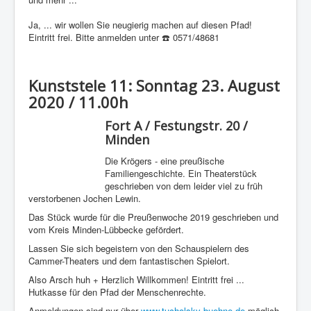
Ja, ... wir wollen Sie neugierig machen auf diesen Pfad!
Eintritt frei. Bitte anmelden unter ☎️ 0571/48681
Kunststele 11: Sonntag 23. August
2020 / 11.00h
Fort A / Festungstr. 20 /
Minden
Die Krögers - eine preußische
Familiengeschichte. Ein Theaterstück
geschrieben von dem leider viel zu früh
verstorbenen Jochen Lewin.
Das Stück wurde für die Preußenwoche 2019 geschrieben und
vom Kreis Minden-Lübbecke gefördert.
Lassen Sie sich begeistern von den Schauspielern des
Cammer-Theaters und dem fantastischen Spielort.
Also Arsch huh + Herzlich Willkommen! Eintritt frei ...
Hutkasse für den Pfad der Menschenrechte.
Anmeldungen sind nur über
www.tucholsky-buehne.de
möglich