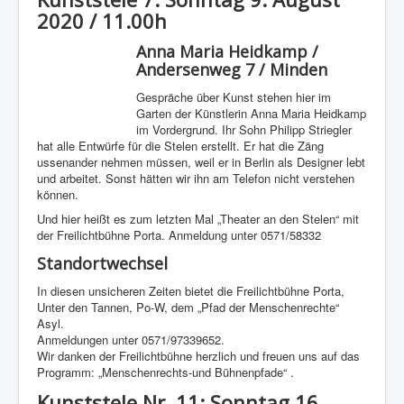
2020 / 11.00h
Anna Maria Heidkamp /
Andersenweg 7 / Minden
Gespräche über Kunst stehen hier im
Garten der Künstlerin Anna Maria Heidkamp
im Vordergrund. Ihr Sohn Philipp Striegler
hat alle Entwürfe für die Stelen erstellt. Er hat die Zäng
ussenander nehmen müssen, weil er in Berlin als Designer lebt
und arbeitet. Sonst hätten wir ihn am Telefon nicht verstehen
können.
Und hier heißt es zum letzten Mal „Theater an den Stelen“ mit
der Freilichtbühne Porta. Anmeldung unter 0571/58332
Standortwechsel
In diesen unsicheren Zeiten bietet die Freilichtbühne Porta,
Unter den Tannen, Po-W, dem „Pfad der Menschenrechte“
Asyl.
Anmeldungen unter 0571/97339652.
Wir danken der Freilichtbühne herzlich und freuen uns auf das
Programm: „Menschenrechts-und Bühnenpfade“ .
Kunststele Nr. 11: Sonntag 16.