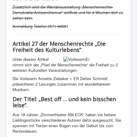
Zusätzlich wird die Wanderausstellung „Menschenrechte-
Demokratie-Antisemitismus" eröffnet und für 4 Wochen dort zu
sehen sein.
Anmeldung Telefon 0571-48681
Artikel 27 der Menschenrechte „Die
Freiheit des Kulturlebens“
U
nter diesem Artikel
nimmt sich der „Pfad der Menschenrechte“ die Freiheit zu 2
weiteren Kulturellen Veranstaltungen.
Die Vorleserin Annette Ziebeker + ER Detlev Schmidt
präsentieren 2 Lesungen zusammen mit wunderbareren
Musikern.
Der Titel:
„Best off … und kein bisschen
leise“
.
Aus 18 Jahren „Zimmertheater AM ECK“ haben sie heitere
Lieblingsstücke verschiedener Autoren dafür ausgesucht. Sie
spannen mit Texten einen Bogen von der Geburt bis zum
Rentendasein.