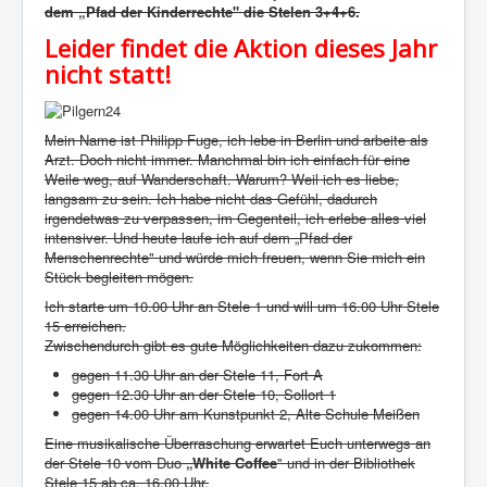
dem „Pfad der Kinderrechte" die Stelen 3+4+6.
Leider findet die Aktion dieses Jahr
nicht statt!
Mein Name ist Philipp Fuge, ich lebe in Berlin und arbeite als
Arzt. Doch nicht immer. Manchmal bin ich einfach für eine
Weile weg, auf Wanderschaft. Warum? Weil ich es liebe,
langsam zu sein. Ich habe nicht das Gefühl, dadurch
irgendetwas zu verpassen, im Gegenteil, ich erlebe alles viel
intensiver. Und heute laufe ich auf dem „Pfad der
Menschenrechte" und würde mich freuen, wenn Sie mich ein
Stück begleiten mögen.
Ich starte um 10.00 Uhr an Stele 1 und will um 16.00 Uhr Stele
15 erreichen.
Zwischendurch gibt es gute Möglichkeiten dazu zukommen:
gegen 11.30 Uhr an der Stele 11, Fort A
gegen 12.30 Uhr an der Stele 10, Sollort 1
gegen 14.00 Uhr am Kunstpunkt 2, Alte Schule Meißen
Eine musikalische Überraschung erwartet Euch unterwegs an
der Stele 10 vom Duo
„White Coffee
" und in der Bibliothek
Stele 15 ab ca. 16.00 Uhr.