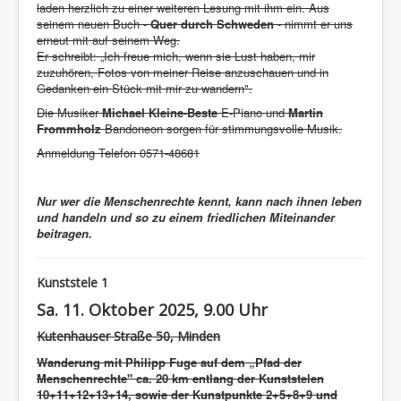
laden herzlich zu einer weiteren Lesung mit ihm ein. Aus
seinem neuen Buch -
Quer durch Schweden
- nimmt er uns
erneut mit auf seinem Weg.
Er schreibt: „Ich freue mich, wenn sie Lust haben, mir
zuzuhören, Fotos von meiner Reise anzuschauen und in
Gedanken ein Stück mit mir zu wandern".
Die Musiker
Michael Kleine-Beste
E-Piano und
Martin
Frommholz
Bandoneon sorgen für stimmungsvolle Musik.
Anmeldung Telefon 0571-48681
Nur wer die Menschenrechte kennt, kann nach ihnen leben
und handeln und so zu einem friedlichen Miteinander
beitragen.
Kunststele 1
Sa. 11. Oktober 2025, 9.00 Uhr
Kutenhauser Straße 50, Minden
Wanderung mit Philipp Fuge auf dem „Pfad der
Menschenrechte" ca. 20 km entlang der Kunststelen
10+11+12+13+14, sowie der Kunstpunkte 2+5+8+9 und