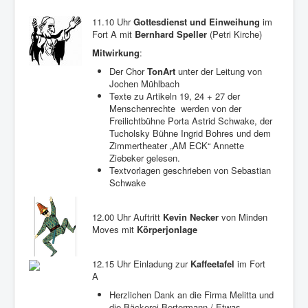
11.10 Uhr
Gottesdienst und Einweihung
im
Fort A mit
Bernhard Speller
(Petri Kirche)
Mitwirkung
:
Der Chor
TonArt
unter der Leitung von
Jochen Mühlbach
Texte zu Artikeln 19, 24 + 27 der
Menschenrechte werden von der
Freilichtbühne Porta Astrid Schwake, der
Tucholsky Bühne Ingrid Bohres und dem
Zimmertheater „AM ECK“ Annette
Ziebeker gelesen.
Textvorlagen geschrieben von Sebastian
Schwake
12.00 Uhr Auftritt
Kevin Necker
von Minden
Moves mit
Körperjonlage
12.15 Uhr Einladung zur
Kaffeetafel
im Fort
A
Herzlichen Dank an die Firma Melitta und
die Bäckerei Bertermann / Etwas