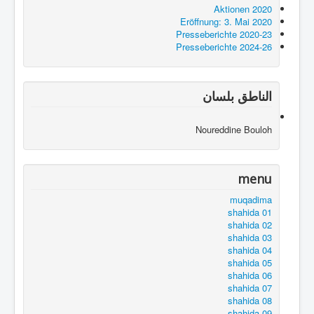
Aktionen 2020
Eröffnung: 3. Mai 2020
Presseberichte 2020-23
Presseberichte 2024-26
الناطق بلسان
Noureddine Bouloh
menu
muqadima
shahida 01
shahida 02
shahida 03
shahida 04
shahida 05
shahida 06
shahida 07
shahida 08
shahida 09