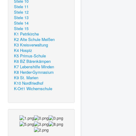
Stele 10
Stele 11
Stele 12
Stele 13
Stele 14
Stele 15
K1 Petrikirche
K2 Alte Schule Meißen
K3 Kreisverwaltung
K4 Hospiz
K5 Primus-Schule
K6 BZ Bärenkämpen
K7 Lebenshilfe Minden
K8 Herder-Gymnasium
K9 St. Marien
K10 Nordfriedhof
K-Ort1 Wichernschule