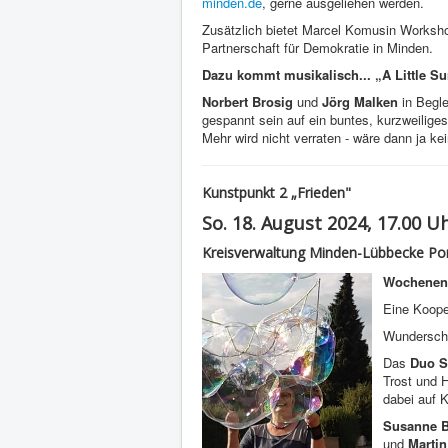
minden.de
, gerne ausgeliehen werden.
Zusätzlich bietet Marcel Komusin Worksho
Partnerschaft für Demokratie in Minden.
Dazu kommt musikalisch... „A Little Su
Norbert Brosig
und
Jörg Malken
in Begl
gespannt sein auf ein buntes, kurzweilig
Mehr wird nicht verraten - wäre dann ja k
Kunstpunkt 2 „Frieden"
So. 18. August 2024, 17.00 U
Kreisverwaltung Minden-Lübbecke Po
Wochenend
Eine Koope
Wunderschö
Das
Duo S
Trost und 
dabei auf 
Susanne B
und
Marti