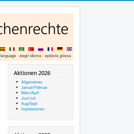
 language - elegir idioma - epiléxte glóssa
Aktionen 2026
Allgemeines
Januar/Februar
März/April
Juni/Juli
Aug/Sept
Impressionen