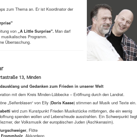
ps zum Thema an. Er ist Koordinator der
rprise"
eitung von
„A Little Surprise".
Man darf
es musikalisches Programm.
eine Überraschung.
hr
rtastraße 13, Minden
ausklang und Gedanken zum Frieden in unserer Welt
ration mit dem Kreis Minden-Lübbecke – Eröffnung durch den Landrat.
ne „Seifenblasen“ von Elly (
Doris Kaase
) stimmen auf Musik und Texte ein.
abetti
wird zum Kunstpunkt Frieden Musikstücke mitbringen, die ein wenig
Hoffnung spenden wollen und Lebensfreude ausstrahlen. Ein Schwerpunkt lieg
Klezmer, der Volksmusik der europäischen Juden (Aschkenasim).
urgschweiger
, Flöte
n Frommholz
, Akkordeon