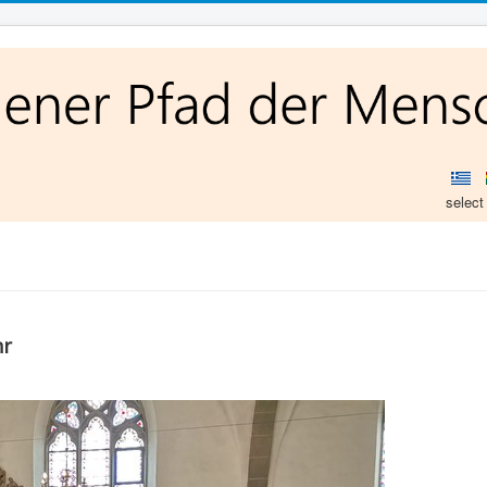
select
hr